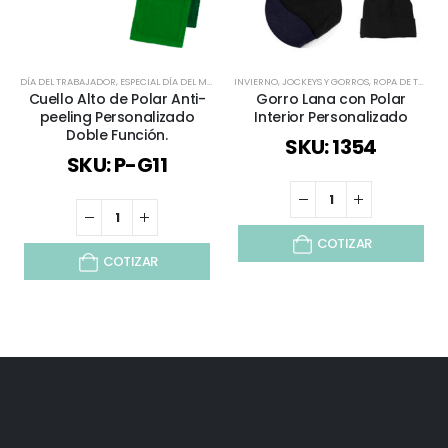
DÍA DEL TRABAJADOR
,
ESPECIAL DÍA DEL MINERO
INVIERNO
,
INVIERNO
,
JOCKEYS Y GORROS
,
JOCKEYS Y GORROS
,
ROPA DE TRABAJO Y PUBLICITARIO
,
ROPA DE TRABA
Cuello Alto de Polar Anti-
Gorro Lana con Polar
peeling Personalizado
Interior Personalizado
Doble Función.
SKU: 1354
SKU: P-G11
COTIZAR
COTIZAR