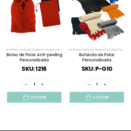
INVIERNO
,
ROPA DE TRABAJO Y PUBLICITARIO
,
TODOS
INVIERNO
,
ROPA DE TRABAJO Y PUBLICITARIO
,
T
Bolsa de Polar Anti-peeling
Bufanda de Polar
Personalizada
Personalizada
SKU: 1216
SKU: P-G10
COTIZAR
COTIZAR