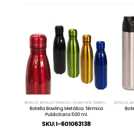
BOTELLAS
,
BOTELLAS TÉRMICAS Y ACERO INOX
,
TIEMPO LIBRE / OUTDOOR
BOTELLAS
,
,
BO
T
Botella Bowling Metálica Térmica
Bote
Publicitaria 500 ml.
SKU: I-601063138