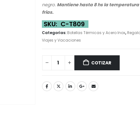
negro.
Mantiene hasta 8 hs la temperatura d
frías.
SKU:
C-T809
Categorías:
Botellas Térmicas y Acero Inox
,
Regal
Viajes y Vacaciones
COTIZAR