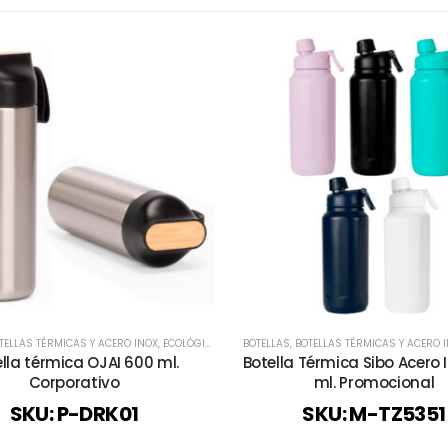
TELLAS TÉRMICAS Y ACERO INOX
ODOS
,
ECOLÓGICOS Y SUSTENTABLES
BOTELLAS
,
BOTELLAS TÉRMICAS Y ACERO 
,
TODOS
lla térmica OJAI 600 ml.
Botella Térmica Sibo Acero 
Corporativo
ml. Promocional
SKU: P-DRK01
SKU: M-TZ5351