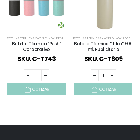
BOTELLAS TÉRMICAS Y ACERO INOX
,
DE VUELTA AL COLEGIO
BOTELLAS TÉRMICAS Y ACERO INOX
,
DEPORTES Y BIENESTAR
,
,
ECOLÓGICOS
REGALOS PREMIUM
Botella Térmica "Push"
Botella Térmica "Ultra" 500
Corporativo
ml. Publicitario
SKU: C-T743
SKU: C-T809
COTIZAR
COTIZAR