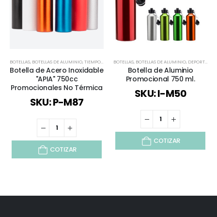
BOTELLAS
,
BOTELLAS DE ALUMINIO
,
TIEMPO LIBRE / OUTDOOR
BOTELLAS
,
BOTELLAS DE ALUMINIO
,
TODOS
,
DEPORTES Y BIENESTAR
Botella de Acero Inoxidable
Botella de Aluminio
"APIA" 750cc
Promocional 750 ml.
Promocionales No Térmica
SKU: I-M50
SKU: P-M87
COTIZAR
COTIZAR