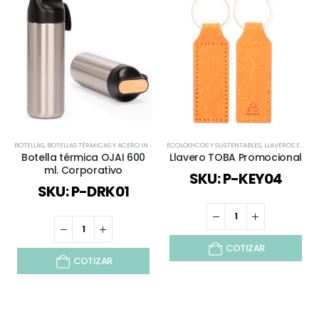
BOTELLAS
,
BOTELLAS TÉRMICAS Y ACERO INOX
,
ECOLÓGICOS Y SUSTENTABLES
ECOLÓGICOS Y SUSTENTABLES
,
TODOS
,
LLAVEROS EJECUTIVOS
Botella térmica OJAI 600
Llavero TOBA Promocional
ml. Corporativo
SKU: P-KEY04
SKU: P-DRK01
COTIZAR
COTIZAR