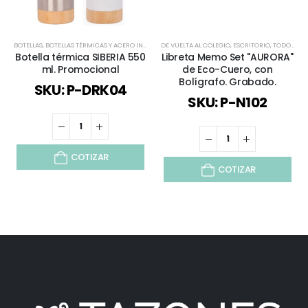
BOTELLAS
,
BOTELLAS TÉRMICAS Y ACERO INOX
,
ECOLÓGICOS Y SUSTENTABLES
DE VUELTA AL COLEGIO
,
ESCRITORIO
,
TODOS
,
TODOS
,
TOD
Botella térmica SIBERIA 550
Libreta Memo Set "AURORA"
ml. Promocional
de Eco-Cuero, con
Bolígrafo. Grabado.
SKU: P-DRK04
SKU: P-N102
COTIZAR
COTIZAR