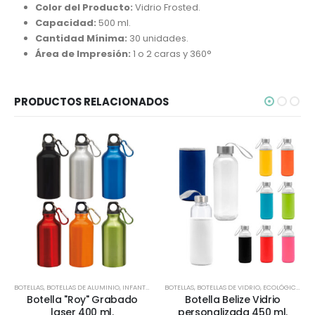
Color del Producto:
Vidrio Frosted.
Capacidad:
500 ml.
Cantidad Mínima:
30 unidades.
Área de Impresión:
1 o 2 caras y 360°
PRODUCTOS RELACIONADOS
BOTELLAS
,
BOTELLAS DE ALUMINIO
,
INFANTIL Y JUVENIL
BOTELLAS
,
TIEMPO LIBRE / OUTDOOR
,
BOTELLAS DE VIDRIO
,
ECOLÓGICOS Y SUSTENTABLES
,
TODOS
Botella "Roy" Grabado
Botella Belize Vidrio
laser 400 ml.
personalizada 450 ml.