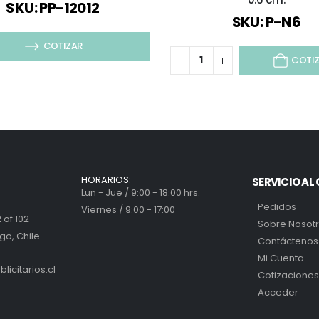
SKU: PP-12012
SKU: P-N6
COTIZAR
COTI
HORARIOS:
SERVICIO AL 
Lun - Jue / 9:00 - 18:00 hrs.
Pedidos
Viernes / 9:00 - 17:00
 of 102
Sobre Nosot
go, Chile
Contáctenos
Mi Cuenta
icitarios.cl
Cotizaciones
Acceder