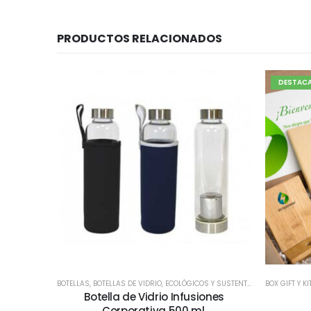
PRODUCTOS RELACIONADOS
DESTAC
BOTELLAS
,
BOTELLAS DE VIDRIO
,
ECOLÓGICOS Y SUSTENTABLES
BOX GIFT Y 
,
TODOS
Botella de Vidrio Infusiones
Corporativa 500 ml.