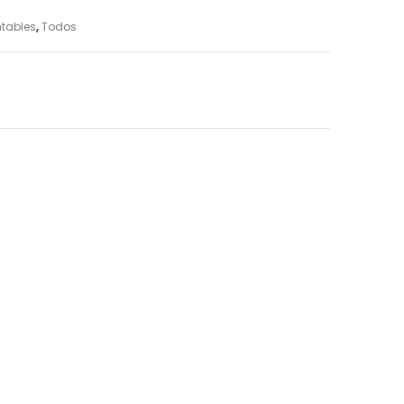
ntables
,
Todos