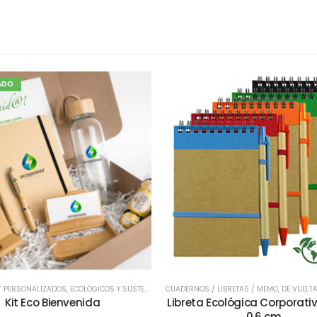
ADO
KIT PERSONALIZADOS
,
ECOLÓGICOS Y SUSTENTABLES
CUADERNOS / LIBRETAS / MEMO
,
ESCRITORIO
,
DE VUELTA
Kit Eco Bienvenida
Libreta Ecológica Corporativa
0.6 cm.