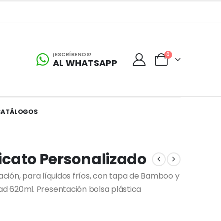
¡ESCRÍBENOS!
0
AL WHATSAPP
CATÁLOGOS
licato Personalizado
mación, para líquidos fríos, con tapa de Bamboo y
d 620ml. Presentación bolsa plástica