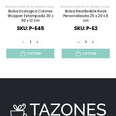
BOLSAS ECOLÓGICAS TNT
,
BOLSAS Y CAJAS
,
TODOS
BOLSAS ECOLÓGICAS TNT
,
BOLSAS Y CAJAS
,
TOD
Bolsa Ecologica Colores
Bolsa Reutilizable Book
Shopper Estampada 30 x
Personalizada 25 x 20 x 8
40 x 12 cm
cm
SKU: P-E45
SKU: P-E2
COTIZAR
COTIZAR