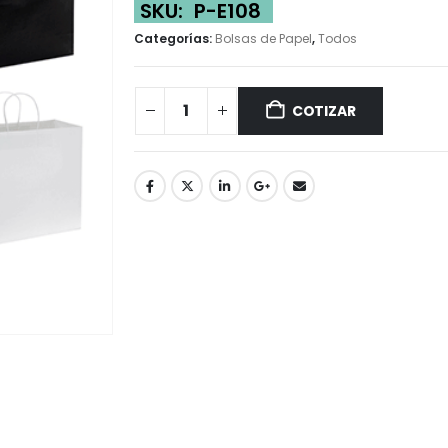
SKU:
P-E108
Categorías:
Bolsas de Papel
,
Todos
COTIZAR