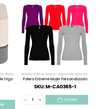
DEL PROFESOR
,
TECNOLOGÍA / CELULAR / COMPUTACIÓN / AUDIO
INVIERNO
,
ROPA DE TRABAJO Y PUBLICITARIO
,
ROPA DEPORTIVA
,
TODOS
MUGS CORP
,
TODO VES
e trigo
Polera Extreme Mujer Personalizado
Vaso T
SKU: M-CA0365-1
COTIZAR
ZAR