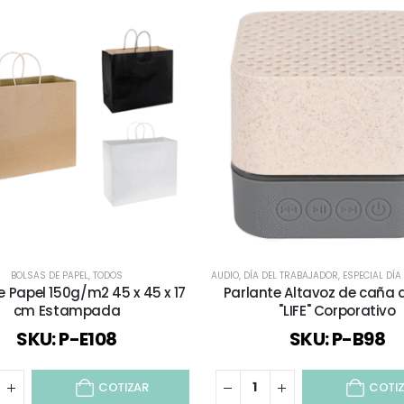
BOLSAS DE PAPEL
,
TODOS
AUDIO
,
DÍA DEL TRABAJADOR
,
ESPECIAL DÍA 
e Papel 150g/m2 45 x 45 x 17
Parlante Altavoz de caña d
cm Estampada
"LIFE" Corporativo
SKU: P-E108
SKU: P-B98
COTIZAR
COTI