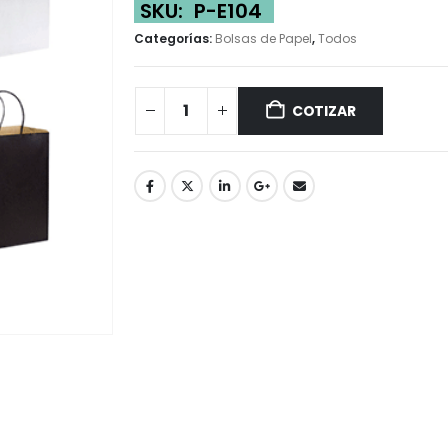
SKU:
P-E104
Categorías:
Bolsas de Papel
,
Todos
COTIZAR