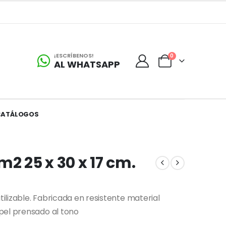
¡ESCRÍBENOS!
0
AL WHATSAPP
CATÁLOGOS
2 25 x 30 x 17 cm.
tilizable. Fabricada en resistente material
pel prensado al tono