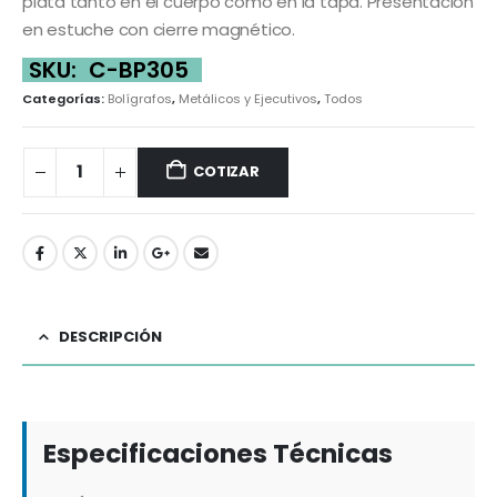
plata tanto en el cuerpo como en la tapa. Presentación
en estuche con cierre magnético.
SKU:
C-BP305
Categorías:
Bolígrafos
,
Metálicos y Ejecutivos
,
Todos
COTIZAR
DESCRIPCIÓN
Especificaciones Técnicas