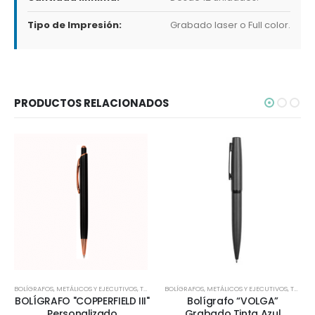
Tipo de Impresión:
Grabado laser o Full color.
PRODUCTOS RELACIONADOS
BOLÍGRAFOS
,
METÁLICOS Y EJECUTIVOS
,
TODOS
BOLÍGRAFOS
,
METÁLICOS Y EJECUTIVOS
,
TODOS
BOLÍGRAFO "COPPERFIELD III"
Bolígrafo “VOLGA”
Personalizado
Grabado Tinta Azul