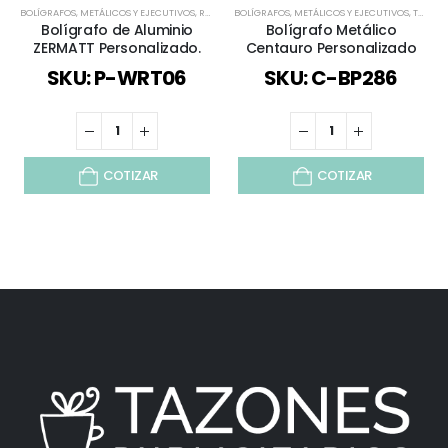
BOLÍGRAFOS
,
METÁLICOS Y EJECUTIVOS
,
REGALOS PREMIUM
BOLÍGRAFOS
,
TODOS
,
METÁLICOS Y EJECUTIVOS
,
TODOS
Bolígrafo de Aluminio
Bolígrafo Metálico
ZERMATT Personalizado.
Centauro Personalizado
SKU: P-WRT06
SKU: C-BP286
COTIZAR
COTIZAR