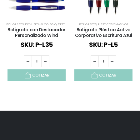
BOLÍGRAFOS
,
DE VUELTA AL COLEGIO
,
DESTACADORES Y FUNCIONALES
BOLÍGRAFOS
,
PLÁSTICOS Y MASIVOS
,
PLÁSTICOS Y MASIVOS
,
TO
Bolígrafo con Destacador
Bolígrafo Plástico Active
Personalizado Wind
Corporativo Escritura Azul
SKU: P-L35
SKU: P-L5
COTIZAR
COTIZAR