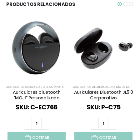
PRODUCTOS RELACIONADOS
ACCESORIOS CELULAR
,
AUDIO
,
COMPUTACIÓN
,
REGALOS PREMIUM
ACCESORIOS CELULAR
,
TECNOLOGÍA / CELULAR / C
,
AUDIO
,
DÍA DE LA MADRE
Auriculares bluetooth
Auriculares Bluetooth JL5.0
"MOJI" Personalizado
Corporativo
SKU: C-EC766
SKU: P-C75
COTIZAR
COTIZAR