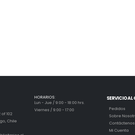
HORARIOS:
SERVICIO AL 
Lun - Jue / 9:00 - 18:00 hrs.
Pedidos
Viernes / 9:00 - 17:00
 of 102
Sobre Nosot
go, Chile
Contáctenos
Mi Cuenta