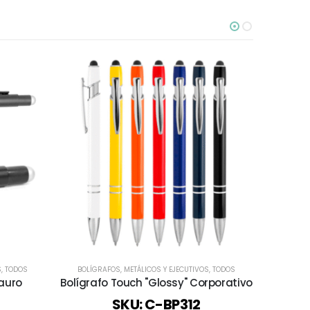
S
,
TODOS
BOLÍGRAFOS
,
METÁLICOS Y EJECUTIVOS
,
TODOS
ESCRITORIO
tauro
Bolígrafo Touch "Glossy" Corporativo
Rolle
SKU: C-BP312