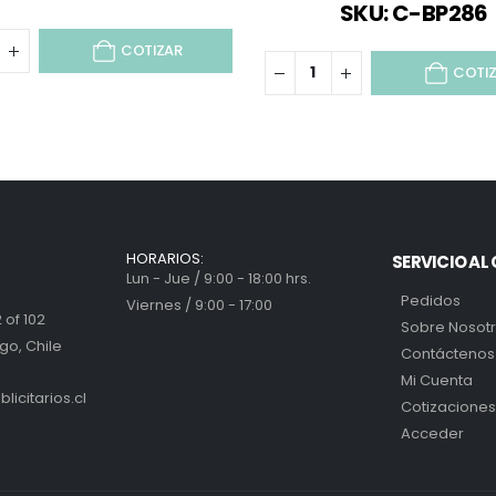
SKU: C-BP286
COTIZAR
COTI
HORARIOS:
SERVICIO AL 
Lun - Jue / 9:00 - 18:00 hrs.
Pedidos
Viernes / 9:00 - 17:00
 of 102
Sobre Nosot
go, Chile
Contáctenos
Mi Cuenta
icitarios.cl
Cotizaciones
Acceder