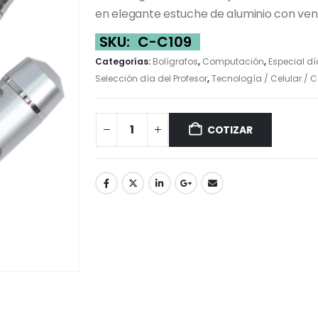
en elegante estuche de aluminio con ven
SKU:
C-C109
Categorías:
Bolígrafos
,
Computación
,
Especial dí
Selección día del Profesor
,
Tecnología / Celular /
COTIZAR