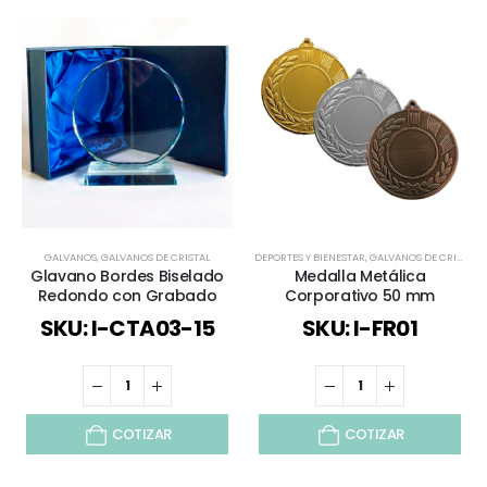
GALVANOS
,
GALVANOS DE CRISTAL
DEPORTES Y BIENESTAR
,
GALVANOS DE CRISTAL
,
Glavano Bordes Biselado
Medalla Metálica
Redondo con Grabado
Corporativo 50 mm
SKU: I-CTA03-15
SKU: I-FR01
COTIZAR
COTIZAR