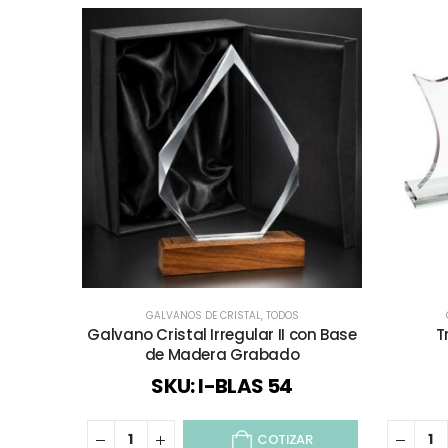
GALVANOS DE CRISTAL
,
TODOS
Galvano Cristal Irregular II con Base
T
de Madera Grabado
SKU: I-BLAS 54
COTIZAR