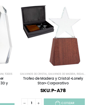
IUM
,
TODOS
GALVANOS DE CRISTAL
,
GALVANOS DE MADERA
,
REGALOS PREMIUM
,
TOD
ner
Trofeo de Madera y Cristal «Lonely
T
 3D y
Star» Corporativo
SKU: P-A78
COTIZAR