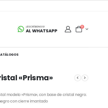
¡ESCRÍBENOS!
0
AL WHATSAPP
CATÁLOGOS
ristal «Prisma»
al modelo «Prisma», con base de cristal negro.
negro con cierre imantado