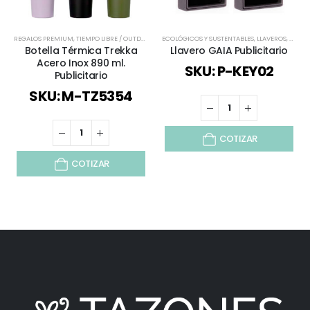
REGALOS PREMIUM
,
TIEMPO LIBRE / OUTDOOR
,
TODOS
ECOLÓGICOS Y SUSTENTABLES
,
VERANO
,
VIAJES Y VACACIONES
,
LLAVEROS
,
REGAL
Botella Térmica Trekka
Llavero GAIA Publicitario
Acero Inox 890 ml.
SKU: P-KEY02
Publicitario
SKU: M-TZ5354
COTIZAR
COTIZAR