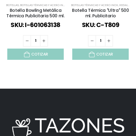
BOTELLAS
,
BOTELLAS TÉRMICAS Y ACERO INOX
,
TIEMPO LIBRE / OUTDOOR
BOTELLAS TÉRMICAS Y ACERO INOX
,
TODOS
,
REGALOS PREMIUM
Botella Bowling Metálica
Botella Térmica "Ultra" 500
Térmica Publicitaria 500 ml.
ml. Publicitario
SKU: I-601063138
SKU: C-T809
COTIZAR
COTIZAR