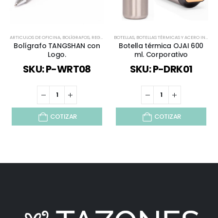
ARTICULOS DE OFICINA
,
BOLÍGRAFOS
,
REGALOS DÍA DEL PADRE
BOTELLAS
,
BOTELLAS TÉRMICAS Y ACERO INOX
,
TODOS
,
E
Bolígrafo TANGSHAN con
Botella térmica OJAI 600
Logo.
ml. Corporativo
SKU: P-WRT08
SKU: P-DRK01
COTIZAR
COTIZAR