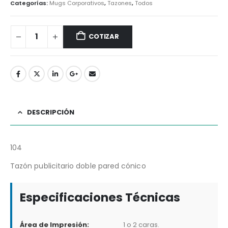
Categorías:
Mugs Corporativos
,
Tazones
,
Todos
COTIZAR
DESCRIPCIÓN
104
Tazón publicitario doble pared cónico
Especificaciones Técnicas
Área de Impresión:
1 o 2 caras.