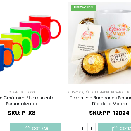
DESTACADO
CERÁMICA
,
TODOS
CERÁMICA
,
DÍA DE LA MADRE
,
REGALOS PR
n Cerámico Fluorescente
Tazon con Bombones Perso
Personalizada
Día de la Madre
SKU: P-X8
SKU: PP-12024
COTIZAR
COTI