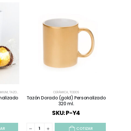
EMIUM
,
TAZONES
CERÁMICA
,
TODOS
nalizado
Tazón Dorado (gold) Personalizado
Tazón
320 ml.
SKU: P-Y4
ZAR
COTIZAR