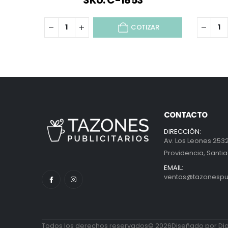
SKU: C-1853
COTIZAR
CONTACTO
DIRECCIÓN:
Av. Los Leones 2532
Providencia, Santia
EMAIL:
ventas@tazonespubl
Todos los derechos reservados© 2026Diseñado por Diab