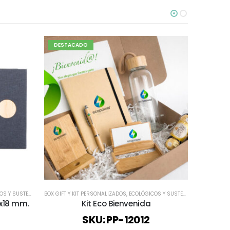
DESTACADO
Y SUSTENTABLES
BOX GIFT Y KIT PERSONALIZADOS
,
ESCRITORIO
,
ESPECIAL DÍA DEL PROFESOR
,
ECOLÓGICOS Y SUSTENTABLES
,
TODOS
,
TODOS LOS CUADERN
ECOLÓGICOS
,
ESCRITO
0x18 mm.
Kit Eco Bienvenida
L
SKU: PP-12012