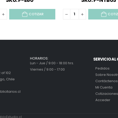
SKU: P-E80
SKU: P-NTB03
COTIZAR
COTI
HORARIOS:
SERVICIO AL 
Lun - Jue / 9:00 - 18:00 hrs.
Pedidos
Viernes / 9:00 - 17:00
 of 102
Sobre Nosot
go, Chile
Contáctenos
Mi Cuenta
icitarios.cl
Cotizaciones
Acceder
loEstudio.cl