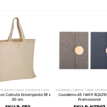
UTE
S
,
BOLSAS Y CAJAS
,
ECOLÓGICOS Y SUSTENTABLES
CUADERNOS / LIBRETAS / MEMO
,
TODOS
,
ECOLÓGICOS 
uco Calcuta Estampada 38 x
Cuaderno A5 TAHITI 162x21
40 cm.
Promocional