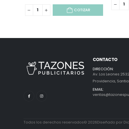
COTIZAR
CONTACTO
DIRECCIÓN:
Av. Los Leones 2532
Providencia, Santia
EMAIL:
ventas@tazonespubl
Todos los derechos reservados© 2026Diseñado por Diab