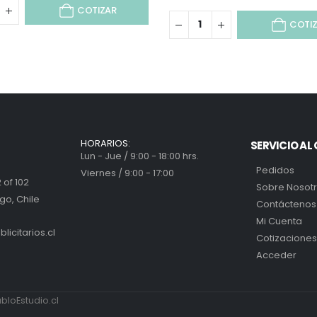
COTIZAR
COTI
HORARIOS:
SERVICIO AL 
Lun - Jue / 9:00 - 18:00 hrs.
Pedidos
Viernes / 9:00 - 17:00
 of 102
Sobre Nosot
go, Chile
Contáctenos
Mi Cuenta
icitarios.cl
Cotizaciones
Acceder
loEstudio.cl