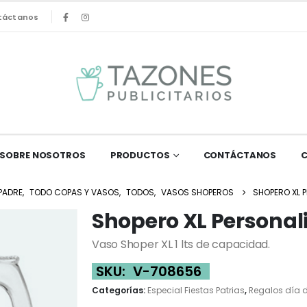
táctanos
SOBRE NOSOTROS
PRODUCTOS
CONTÁCTANOS
 PADRE
,
TODO COPAS Y VASOS
,
TODOS
,
VASOS SHOPEROS
SHOPERO XL P
Shopero XL Personali
Vaso Shoper XL 1 lts de capacidad.
SKU:
V-708656
Categorías:
Especial Fiestas Patrias
,
Regalos día d