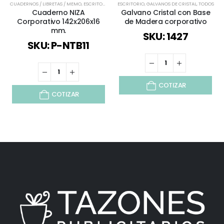
CUADERNOS / LIBRETAS / MEMO
,
ESCRITORIO
,
TODOS
ESCRITORIO
,
TODOS LOS CUADERNOS Y LIBRETAS
,
GALVANOS DE CRISTAL
,
TODOS
Cuaderno NIZA
Galvano Cristal con Base
Corporativo 142x206x16
de Madera corporativo
mm.
SKU: 1427
SKU: P-NTB11
COTIZAR
COTIZAR