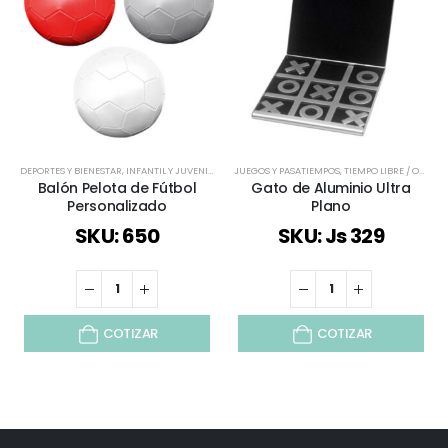
DEPORTES Y BIENESTAR
,
INFANTIL Y JUVENIL
,
JUEGOS Y PASATIEMPOS
JUEGOS Y PASATIEMPOS
,
TODOS
,
TIEMPO LIBRE / OUTDOOR
,
VIAJES Y VACACIO
Balón Pelota de Fútbol
Gato de Aluminio Ultra
Personalizado
Plano
SKU: 650
SKU: Js 329
COTIZAR
COTIZAR