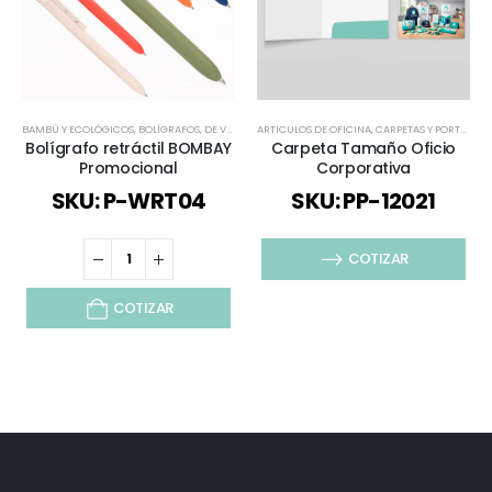
BAMBÚ Y ECOLÓGICOS
,
BOLÍGRAFOS
,
DE VUELTA AL COLEGIO
ARTICULOS DE OFICINA
,
ECOLÓGICOS Y SUSTENTABLES
,
CARPETAS Y PORTAFOLIOS
,
PLÁ
Bolígrafo retráctil BOMBAY
Carpeta Tamaño Oficio
Promocional
Corporativa
SKU: P-WRT04
SKU: PP-12021
COTIZAR
COTIZAR