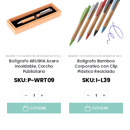
BAMBÚ Y ECOLÓGICOS
,
BOLÍGRAFOS
,
ECOLÓGICOS Y SUSTENTABLES
BAMBÚ Y ECOLÓGICOS
,
REGALOS DÍA DEL PADRE
,
BOLÍGRAFOS
,
DE VUELTA AL COLEGIO
,
RE
Bolígrafo ARUSHA Acero
Boligrafo Bamboo
Inoxidable, Corcho
Corporativo con Clip
Publicitario
Plástico Reciclado
SKU: P-WRT09
SKU: I-L39
COTIZAR
COTIZAR