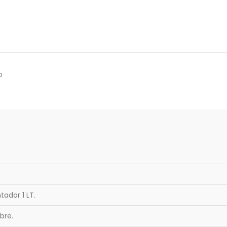
o
ador 1 LT.
bre.