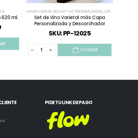
SOS
ASADO Y HOGAR
,
BOX GIFT Y KIT PERSONALIZADOS
,
COPAS GRABADAS
,
C
 620 ml.
Set de Vino Varietal más Copa
Personalizada y Descorchador
0
SKU: PP-12025
ZAR
COTIZAR
CLIENTE
PIDE TU LINK DE PAGO
ros