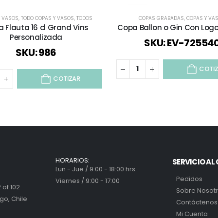
Y VASOS
VASOS CORPORATIVOS
,
TODO COPAS Y VASOS
,
VASOS SHOPEROS
,
TODOS
COPAS GRABADAS
,
COPAS Y VA
 Flauta 16 cl Grand Vins
Copa Ballon o Gin Con Logo
Personalizada
SKU: EV-72554
SKU: 986
COTI
COTIZAR
HORARIOS:
SERVICIO AL 
Lun - Jue / 9:00 - 18:00 hrs.
Pedidos
Viernes / 9:00 - 17:00
 of 102
Sobre Nosot
go, Chile
Contáctenos
Mi Cuenta