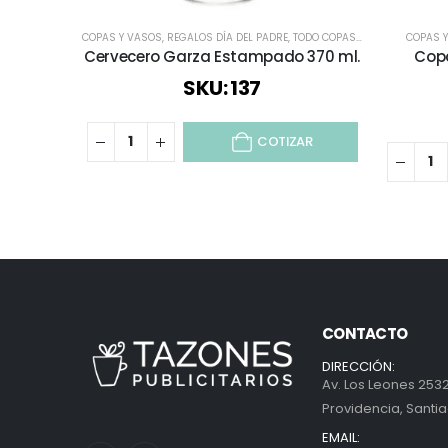
COPAS Y VASOS
,
REGALOS DÍA DEL PADRE
,
TODO COPAS Y VASOS
,
COPAS 
TODOS
,
Cervecero Garza Estampado 370 ml.
Copa
SKU: 137
COTIZAR
CONTACTO
DIRECCIÓN:
Av. Los Leones 2532
Providencia, Santia
EMAIL: