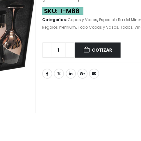
SKU:
I-M88
Categorías:
Copas y Vasos
,
Especial día del Mine
Regalos Premium
,
Todo Copas y Vasos
,
Todos
,
Vin
COTIZAR