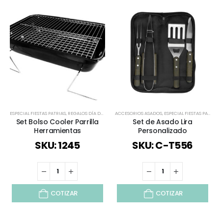
ESPECIAL FIESTAS PATRIAS
,
REGALOS DÍA DEL PADRE
ACCESORIOS ASADOS
,
REGALOS FIESTAS PATRIAS
,
ESPECIAL FIESTAS PATRIAS
,
TIEMPO LIBRE / 
Set Bolso Cooler Parrilla
Set de Asado Lira
Herramientas
Personalizado
SKU: 1245
SKU: C-T556
COTIZAR
COTIZAR