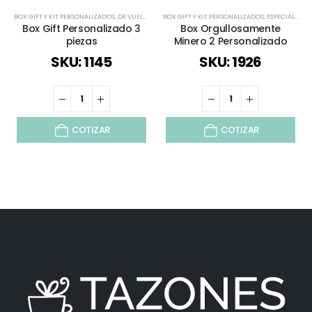
BOX GIFT Y KIT PERSONALIZADOS
,
DE VUELTA AL COLEGIO
BOX GIFT Y KIT PERSONALIZADOS
,
ESPECIAL DÍA DEL PROFESOR
,
ESPECIAL DÍA DEL MINERO
,
SELECCIÓ
Box Gift Personalizado 3
Box Orgullosamente
piezas
Minero 2 Personalizado
SKU: 1145
SKU: 1926
COTIZAR
COTIZAR