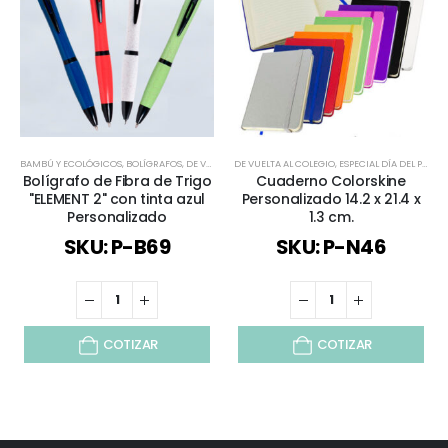
BAMBÚ Y ECOLÓGICOS
,
BOLÍGRAFOS
,
DE VUELTA AL COLEGIO
DE VUELTA AL COLEGIO
,
ECOLÓGICOS Y SUSTENTABLES
,
ESPECIAL DÍA DEL PROFESOR
,
TOD
Bolígrafo de Fibra de Trigo
Cuaderno Colorskine
"ELEMENT 2" con tinta azul
Personalizado 14.2 x 21.4 x
Personalizado
1.3 cm.
SKU: P-B69
SKU: P-N46
COTIZAR
COTIZAR