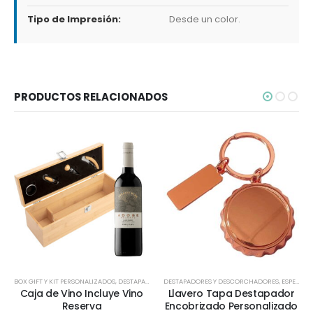
Tipo de Impresión:
Desde un color.
PRODUCTOS RELACIONADOS
BOX GIFT Y KIT PERSONALIZADOS
,
DESTAPADORES Y DESCORCHADORES
DESTAPADORES Y DESCORCHADORES
,
ECOLÓGICOS Y SUSTENT
,
ESPECIAL DÍA DEL MINERO
Caja de Vino Incluye Vino
Llavero Tapa Destapador
Reserva
Encobrizado Personalizado