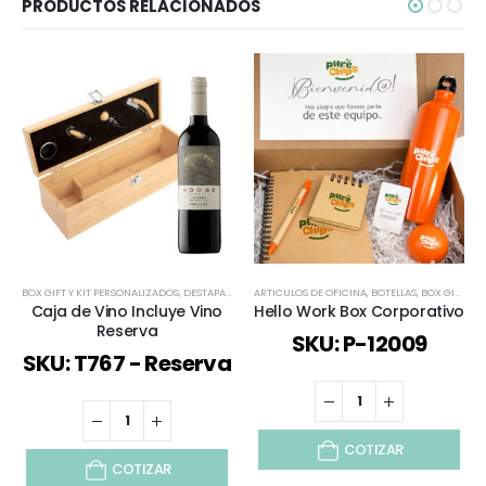
PRODUCTOS RELACIONADOS
BOX GIFT Y KIT PERSONALIZADOS
,
DESTAPADORES Y DESCORCHADORES
ARTICULOS DE OFICINA
,
ECOLÓGICOS Y SUSTENT
,
BOTELLAS
,
BOX GIFT Y KIT PERSONALIZADOS
Caja de Vino Incluye Vino
Hello Work Box Corporativo
Reserva
SKU: P-12009
SKU: T767 - Reserva
COTIZAR
COTIZAR