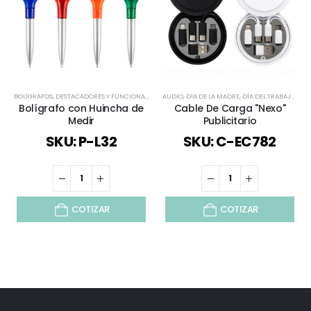
BOLÍGRAFOS
,
DESTACADORES Y FUNCIONALES
,
ESPECIAL DÍA DEL MINERO
AUDIO
,
DÍA DE LA MADRE
,
,
HERRAMIENTAS
DÍA DEL TRABAJADOR
,
HERRA
Bolígrafo con Huincha de
Cable De Carga "Nexo"
Medir
Publicitario
SKU: P-L32
SKU: C-EC782
COTIZAR
COTIZAR