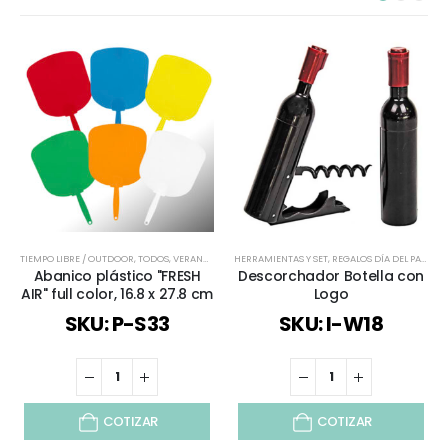
TIEMPO LIBRE / OUTDOOR
,
TODOS
,
VERANO
,
VIAJES Y VACACIONES
HERRAMIENTAS Y SET
,
REGALOS DÍA DEL PADRE
,
Abanico plástico "FRESH
Descorchador Botella con
AIR" full color, 16.8 x 27.8 cm
Logo
SKU: P-S33
SKU: I-W18
COTIZAR
COTIZAR