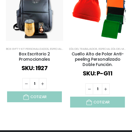
BOX GIFT Y KIT PERSONALIZADOS
,
ESPECIAL DÍA DEL MINERO
DÍA DEL TRABAJADOR
,
TODOS
,
ESPECIAL DÍA DEL MINERO
Box Escritorio 2
Cuello Alto de Polar Anti-
Promocionales
peeling Personalizado
Doble Función.
SKU: 1927
SKU: P-G11
COTIZAR
COTIZAR