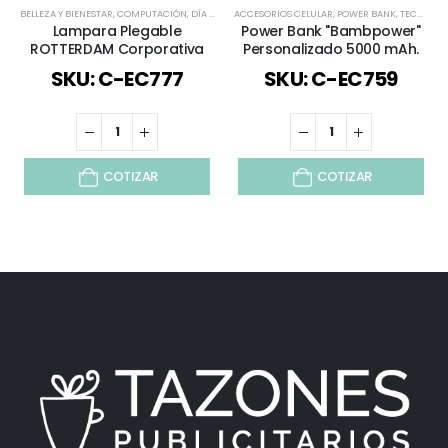
BELLEZA Y BIENESTAR
,
COMPUTACIÓN
,
DÍA DE LA MADRE
ACCESORIOS CELULAR
,
ESCRITORIO
,
MES ROSA
,
POWER BANK
,
REGALOS PREM
,
TECNOLOGÍA / CELULAR / COMPUTACIÓN / AUDIO
Lampara Plegable
Power Bank "Bambpower"
ROTTERDAM Corporativa
Personalizado 5000 mAh.
SKU: C-EC777
SKU: C-EC759
COTIZAR
COTIZAR