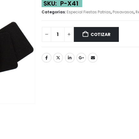
SKU:
P-X41
Categorías:
Especial Fiestas Patrias
,
Posavasos
,
R
COTIZAR