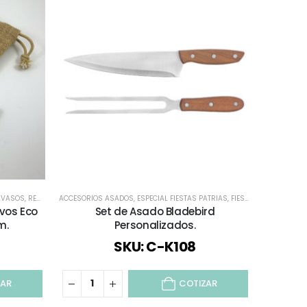
AVASOS
,
REGALOS FIESTAS PATRIAS
ACCESORIOS ASADOS
,
TODOS
,
ESPECIAL FIESTAS PATRIAS
,
FIESTAS
,
REGALOS DÍA
ASADO Y H
vos Eco
Set de Asado Bladebird
Set 
m.
Personalizados.
Pers
SKU: C-K108
ZAR
COTIZAR