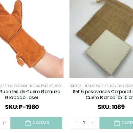
 ASADOS
,
MOCHILAS Y BOLSOS
,
ESPECIAL FIESTAS PATRIAS
,
REGALOS DÍA DEL PADRE
,
TODOS
ESPECIAL FIESTAS PATRIAS
,
REGALOS FIESTAS PATRIAS
,
NAVIDAD
,
TODOS
,
POS
 Guantes de Cuero Gamuza
Set 6 posavasos Corporati
Grabado Laser.
Cuero Blanco 10x 10 c
SKU: P-1980
SKU: 1089
COTIZAR
COTI