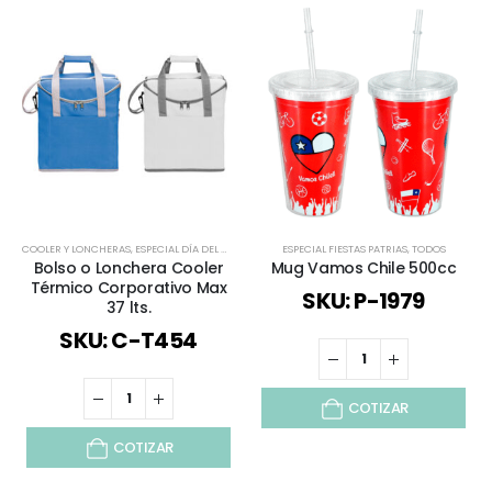
COOLER Y LONCHERAS
,
ESPECIAL DÍA DEL MINERO
,
ESPECIAL FIESTAS PATRIAS
ESPECIAL FIESTAS PATRIAS
,
MOCHILAS Y BOLSO
,
TODOS
Bolso o Lonchera Cooler
Mug Vamos Chile 500cc
Térmico Corporativo Max
SKU: P-1979
37 lts.
SKU: C-T454
COTIZAR
COTIZAR