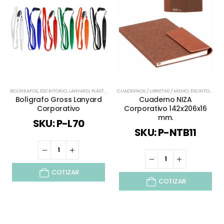
BOLÍGRAFOS
,
ESCRITORIO
,
LANYARD
,
PLÁSTICOS Y MASIVOS
CUADERNOS / LIBRETAS / MEMO
,
TODOS
,
ESCRITORIO
,
T
Bolígrafo Gross Lanyard
Cuaderno NIZA
Corporativo
Corporativo 142x206x16
mm.
SKU: P-L70
SKU: P-NTB11
COTIZAR
COTIZAR