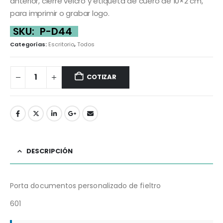
anterior, cierre velcro y etiqueta de cuero de 10×2 cm,
para imprimir o grabar logo.
SKU:
P-D44
Categorías:
Escritorio
,
Todos
COTIZAR
DESCRIPCIÓN
Porta documentos personalizado de fieltro
601