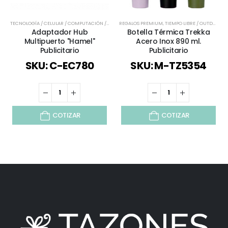
TECNOLOGÍA / CELULAR / COMPUTACIÓN / AUDIO
REGALOS PREMIUM
,
TODOS
,
TIEMPO LIBRE / OUTDOOR
,
Adaptador Hub
Botella Térmica Trekka
Multipuerto "Hamel"
Acero Inox 890 ml.
Publicitario
Publicitario
SKU: C-EC780
SKU: M-TZ5354
COTIZAR
COTIZAR