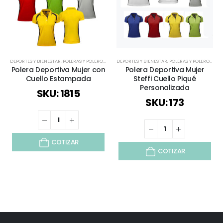
DEPORTES Y BIENESTAR
,
POLERAS Y POLERONES
,
ROPA DE TRABAJO Y PUBLICITARIO
DEPORTES Y BIENESTAR
,
POLERAS Y POLERONES
,
ROPA DEPORT
,
R
Polera Deportiva Mujer con
Polera Deportiva Mujer
Cuello Estampada
Steffi Cuello Piqué
Personalizada
SKU: 1815
SKU: 173
COTIZAR
COTIZAR