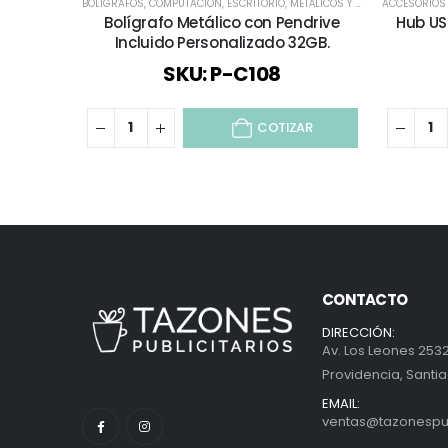
BOLÍGRAFOS
,
COMPUTACIÓN
,
ESCRITORIO
,
METÁLICOS Y EJECUTIVOS
ACCESORIOS
,
REGA
Bolígrafo Metálico con Pendrive
Hub US
Incluido Personalizado 32GB.
SKU: P-C108
COTIZAR
CONTACTO
DIRECCIÓN:
Av. Los Leones 2532
Providencia, Santia
EMAIL:
ventas@tazonespubl