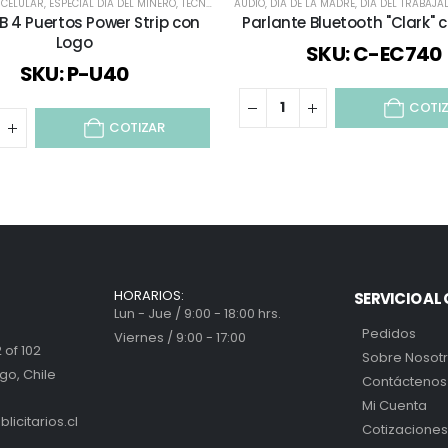
 CELULAR
LOS PREMIUM
,
ESPECIAL DÍA DEL MINERO
,
SELECCIÓN DÍA DEL PROFESOR
,
TECNOLOGÍA / CELULAR / COMPUTACIÓN / AUDIO
,
TECNOLOGÍA / CELULAR / COMPUTACIÓN / AU
AUDIO
,
DÍA DE LA MADRE
,
DÍA DEL TRABAJA
B 4 Puertos Power Strip con
Parlante Bluetooth "Clark" 
Logo
SKU: C-EC740
SKU: P-U40
COTI
COTIZAR
HORARIOS:
SERVICIO AL 
Lun - Jue / 9:00 - 18:00 hrs.
Pedidos
Viernes / 9:00 - 17:00
 of 102
Sobre Nosot
go, Chile
Contáctenos
Mi Cuenta
icitarios.cl
Cotizaciones