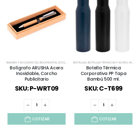
BAMBÚ Y ECOLÓGICOS
,
BOLÍGRAFOS
,
ECOLÓGICOS Y SUSTENTABLES
BOTELLAS
,
BOTELLAS TÉRMICAS Y ACERO INOX
,
REGALOS DÍA DEL PADRE
,
RE
,
D
Bolígrafo ARUSHA Acero
Botella Térmica
Inoxidable, Corcho
Corporativa PP Tapa
Publicitario
Bambú 500 ml.
SKU: P-WRT09
SKU: C-T699
COTIZAR
COTIZAR