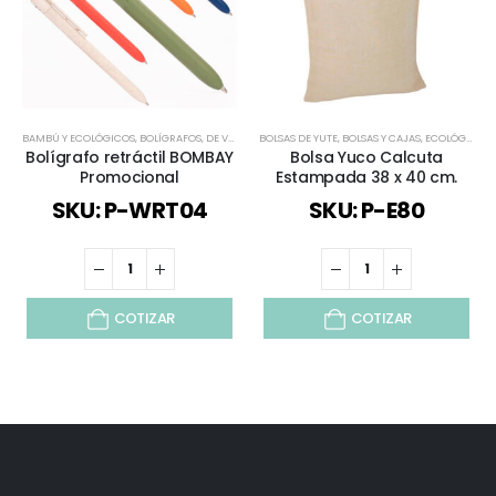
BAMBÚ Y ECOLÓGICOS
,
BOLÍGRAFOS
,
DE VUELTA AL COLEGIO
BOLSAS DE YUTE
,
ECOLÓGICOS Y SUSTENTABLES
,
BOLSAS Y CAJAS
,
ECOLÓGICOS Y SUSTENTABLES
,
PLÁ
Bolígrafo retráctil BOMBAY
Bolsa Yuco Calcuta
Promocional
Estampada 38 x 40 cm.
SKU: P-WRT04
SKU: P-E80
COTIZAR
COTIZAR