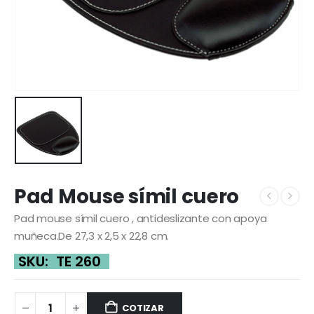
Pad Mouse símil cuero
Pad mouse símil cuero , antideslizante con apoya
muñeca.De 27,3 x 2,5 x 22,8 cm.
SKU:
TE 260
COTIZAR